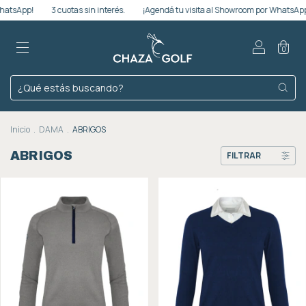
3 cuotas sin interés.
¡Agendá tu visita al Showroom por WhatsApp!
3 cuot
0
Inicio
.
DAMA
.
ABRIGOS
ABRIGOS
FILTRAR