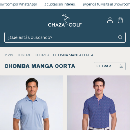
 por WhatsApp!
3 cuotas sin interés.
¡Agendá tu visita al Showroom por Wh
0
Inicio
.
HOMBRE
.
CHOMBA
.
CHOMBA MANGA CORTA
CHOMBA MANGA CORTA
FILTRAR