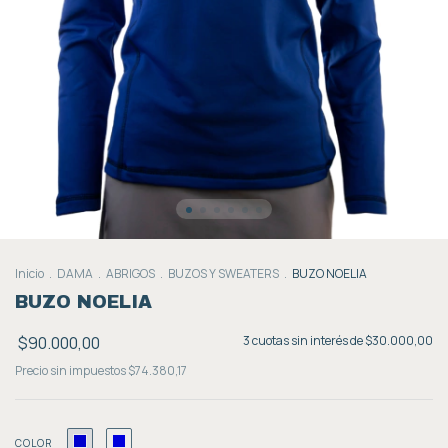
Inicio
.
DAMA
.
ABRIGOS
.
BUZOS Y SWEATERS
.
BUZO NOELIA
BUZO NOELIA
$90.000,00
3
cuotas sin interés de
$30.000,00
Precio sin impuestos
$74.380,17
COLOR