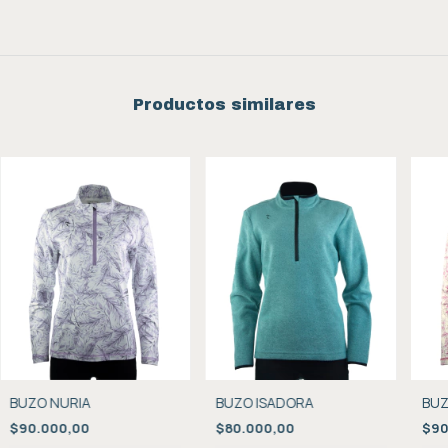
Productos similares
BUZO NURIA
BUZO ISADORA
BUZ
$90.000,00
$80.000,00
$90