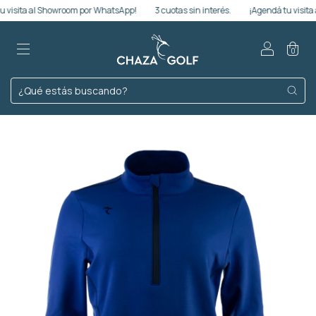
isita al Showroom por WhatsApp!
3 cuotas sin interés.
¡Agendá tu visita al
0