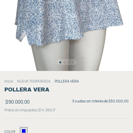
Inicio
.
NUEVA TEMPORADA
.
POLLERA VERA
POLLERA VERA
$90.000,00
3
cuotas sin interés de
$30.000,00
Precio sin impuestos
$74.380,17
COLOR