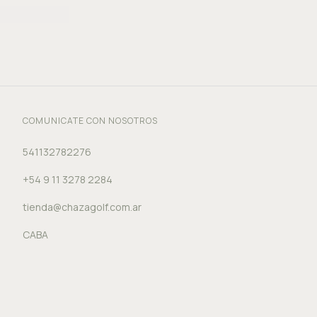
COMUNICATE CON NOSOTROS
541132782276
+54 9 11 3278 2284
tienda@chazagolf.com.ar
CABA