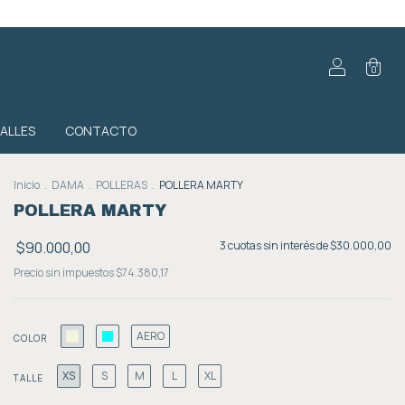
0
TALLES
CONTACTO
Inicio
.
DAMA
.
POLLERAS
.
POLLERA MARTY
POLLERA MARTY
$90.000,00
3
cuotas sin interés de
$30.000,00
Precio sin impuestos
$74.380,17
AERO
COLOR
XS
S
M
L
XL
TALLE