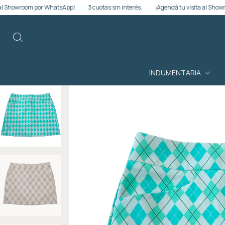
m por WhatsApp!
3 cuotas sin interés.
¡Agendá tu visita al Showroom por Wh
INDUMENTARIA