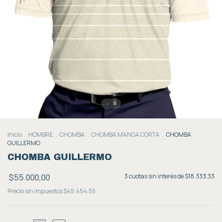
Inicio
.
HOMBRE
.
CHOMBA
.
CHOMBA MANGA CORTA
.
CHOMBA
GUILLERMO
CHOMBA GUILLERMO
$55.000,00
3
cuotas sin interés de
$18.333,33
Precio sin impuestos
$45.454,55