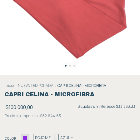
Inicio
.
NUEVA TEMPORADA
.
CAPRI CELINA - MICROFIBRA
CAPRI CELINA - MICROFIBRA
$100.000,00
3
cuotas sin interés de
$33.333,33
Precio sin impuestos
$82.644,63
ROJO MEL
AZUL =
COLOR