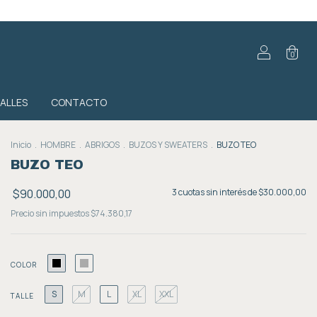
0
TALLES
CONTACTO
Inicio
.
HOMBRE
.
ABRIGOS
.
BUZOS Y SWEATERS
.
BUZO TEO
BUZO TEO
$90.000,00
3
cuotas sin interés de
$30.000,00
Precio sin impuestos
$74.380,17
COLOR
S
M
L
XL
XXL
TALLE