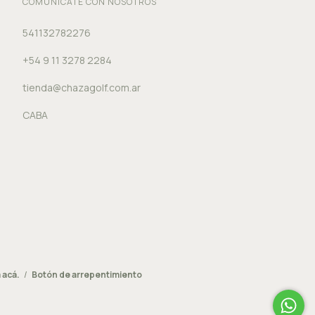
COMUNICATE CON NOSOTROS
541132782276
+54 9 11 3278 2284
tienda@chazagolf.com.ar
CABA
 acá.
/
Botón de arrepentimiento