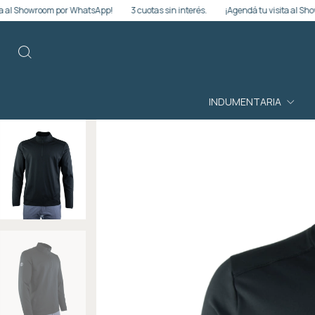
om por WhatsApp!
3 cuotas sin interés.
¡Agendá tu visita al Showroom por W
INDUMENTARIA