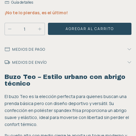
Guía de talles
¡No te lo pierdas, es el último!
MEDIOS DE PAGO
MEDIOS DE ENVÍO
Buzo Teo – Estilo urbano con abrigo
técnico
El buzo Teo es la elección perfecta para quienes buscan una
prenda básica pero con diseño deportivo y versátil. Su
confección en poliéster spandex frisa proporciona un abrigo
suave y elástico, ideal para moverse con libertad sin perder el
confort térmico.
Su cuello alto con medio cierre le aporta un toque moderno y